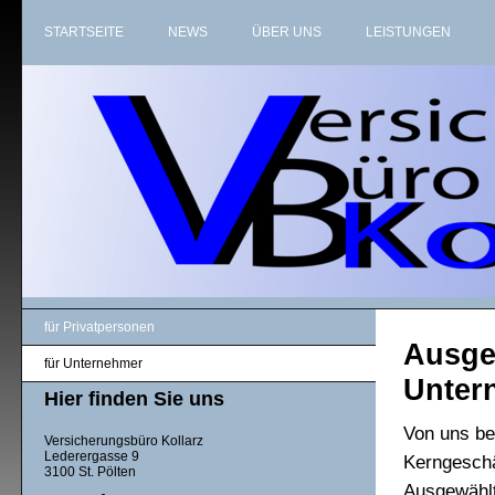
STARTSEITE
NEWS
ÜBER UNS
LEISTUNGEN
für Privatpersonen
Ausge
für Unternehmer
Unter
Hier finden Sie uns
Von uns be
Versicherungsbüro Kollarz
Lederergasse 9
Kerngeschä
3100 St. Pölten
Ausgewählt