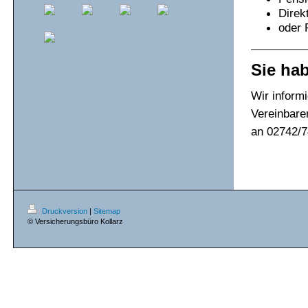
Direk
oder 
Sie ha
Wir inform
Vereinbare
an 02742/7
Druckversion
|
Sitemap
© Versicherungsbüro Kollarz