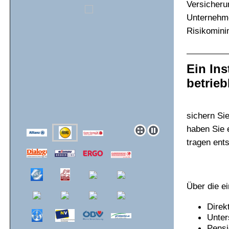
Versicherun
Unternehm
Risikomini
Ein Ins
betrieb
sichern Sie
haben Sie e
tragen ents
Über die e
Direk
Unter
Pens