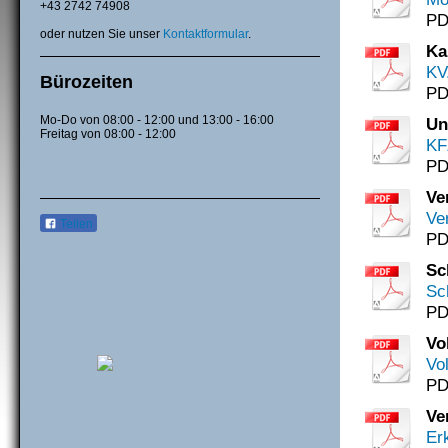
+43 2742 74908
PD
oder nutzen Sie unser
Kontaktformular
.
Ka
KV
Bürozeiten
PD
Mo-Do von 08:00 - 12:00 und 13:00 - 16:00
Un
Freitag von 08:00 - 12:00
KF
PD
Ve
Ve
Teilen
PD
Sc
Sc
PD
Vo
Vo
PD
Ve
Er