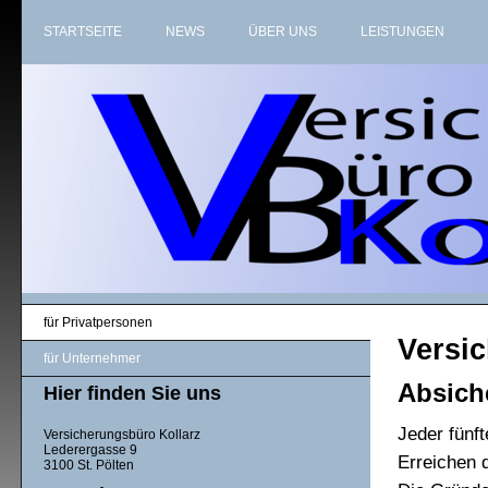
STARTSEITE
NEWS
ÜBER UNS
LEISTUNGEN
für Privatpersonen
Versi
für Unternehmer
Absich
Hier finden Sie uns
Jeder fünf
Versicherungsbüro Kollarz
Lederergasse 9
Erreichen 
3100 St. Pölten