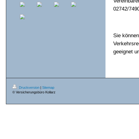
Vereinbare
02742/749
Sie können
Verkehrsre
geeignet u
Druckversion
|
Sitemap
© Versicherungsbüro Kollarz