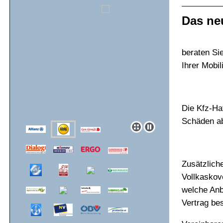
Das neu
beraten Si
Ihrer Mobili
Die Kfz-Haf
Schäden ab
Zusätzliche
Vollkaskov
welche Anb
Vertrag be